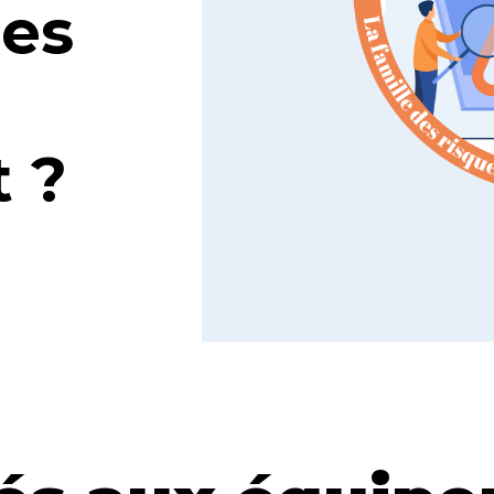
les
 ?