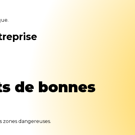
que.
treprise
ts de bonnes
les zones dangereuses.