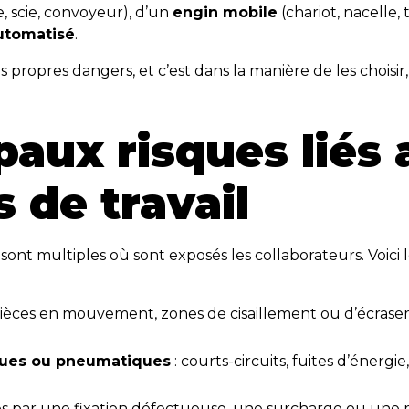
, scie, convoyeur), d’un
engin mobile
(chariot, nacelle,
utomatisé
.
pres dangers, et c’est dans la manière de les choisir, de 
ipaux risques liés
 de travail
ont multiples où sont exposés les collaborateurs. Voici 
 pièces en mouvement, zones de cisaillement ou d’écrasem
iques ou pneumatiques
: courts-circuits, fuites d’énerg
s par une fixation défectueuse, une surcharge ou une