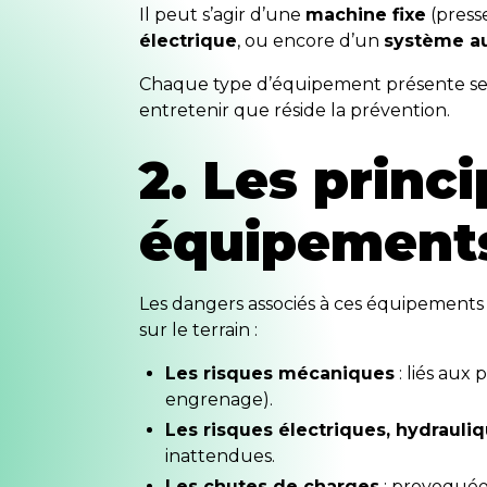
Il peut s’agir d’une
machine fixe
(presse
électrique
, ou encore d’un
système a
Chaque type d’équipement présente ses pro
entretenir que réside la prévention.
2. Les princ
équipements
Les dangers associés à ces équipements s
sur le terrain :
Les risques mécaniques
: liés aux
engrenage).
Les risques électriques, hydraul
inattendues.
Les chutes de charges
: provoquée