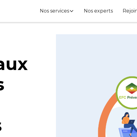
Nos services
Nos experts
Rejoi
 aux
s
s