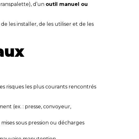
 transpalette), d’un
outil manuel ou
les installer, de les utiliser et de les
 aux
les risques les plus courants rencontrés
ent (ex. : presse, convoyeur,
ie, mises sous pression ou décharges
 mauvaise manutention.