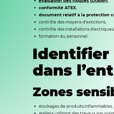
évaluation des risques (DUERP)
,
conformité ATEX
,
document relatif à la protection 
contrôle des moyens d'extictions,
contrôle des installations électriques
formation du personnel.
Identifier
dans l’ent
Zones sensib
stockages de produits inflammables, s
ateliers utilisant des travaux par po