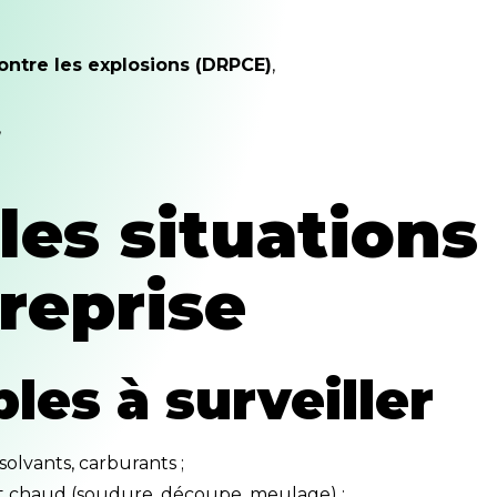
contre les explosions (DRPCE)
,
,
 les situations
reprise
les à surveiller
olvants, carburants ;
int chaud (soudure, découpe, meulage) ;