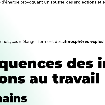
le d’énergie provoquant un
souffle
, des
projections
et s
onnels, ces mélanges forment des
atmosphères explosi
quences des 
ons au travail
ains