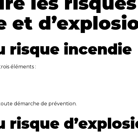
e les risques
e et d’explosi
u risque incendie
rois éléments :
 toute démarche de prévention.
u risque d’explos