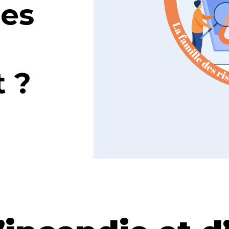
les
 ?