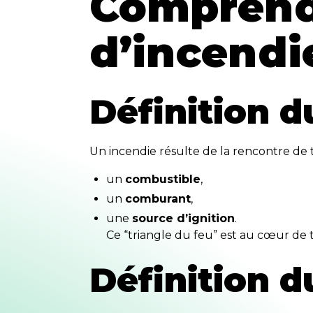
Comprendr
d’incendi
Définition d
Un incendie résulte de la rencontre de t
un
combustible
,
un
comburant
,
une
source d’ignition
.
Ce “triangle du feu” est au cœur de
Définition d