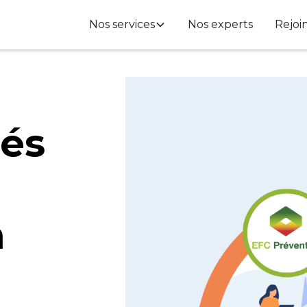
Nos services
Nos experts
Rejoi
iés
n